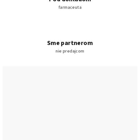
k
farmaceuta
:
Sme partnerom
nie predajcom