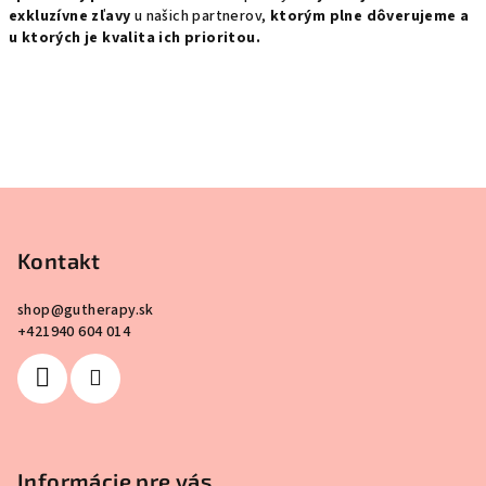
exkluzívne zľavy
u našich partnerov,
ktorým plne dôverujeme a
u ktorých je kvalita ich prioritou.
Z
á
p
Kontakt
ä
shop
@
gutherapy.sk
t
+421940 604 014
i
e
Informácie pre vás