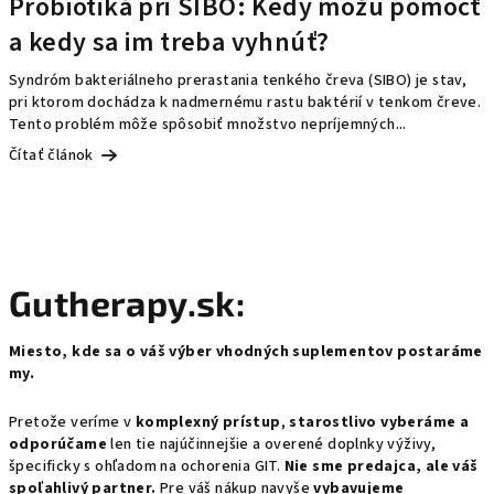
Probiotiká pri SIBO: Kedy môžu pomôcť
a kedy sa im treba vyhnúť?
Syndróm bakteriálneho prerastania tenkého čreva (SIBO) je stav,
pri ktorom dochádza k nadmernému rastu baktérií v tenkom čreve.
Tento problém môže spôsobiť množstvo nepríjemných...
Čítať článok
Gutherapy.sk:
Miesto, kde sa o váš výber vhodných suplementov postaráme
my.
Pretože veríme v
komplexný prístup
,
starostlivo vyberáme a
odporúčame
len tie najúčinnejšie a overené doplnky výživy,
špecificky s ohľadom na ochorenia GIT.
Nie sme predajca, ale váš
spoľahlivý partner.
Pre váš nákup navyše
vybavujeme