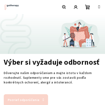
Prejsť
na
obsah
Nákupn
Hľadať
Prihlásenie
košík
Výber si vyžaduje odbornosť
Dôverujte našim odporúčaniam a majte istotu v každom
rozhodnutí. Suplementy sme pre vás zostavili podľa
konkrétnych ochorení, alergií a intolerancií.
Pozrieť odporúčania