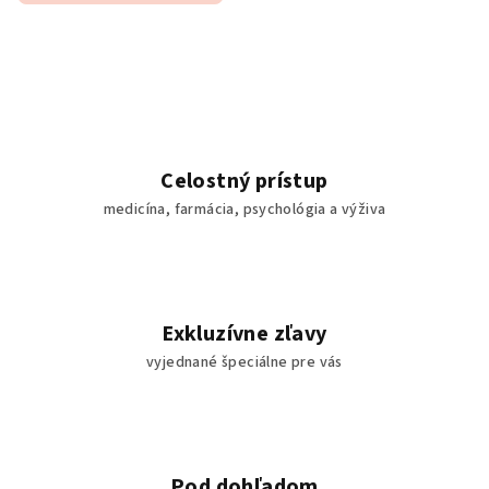
G
u
t
h
Celostný prístup
e
medicína, farmácia, psychológia a výživa
r
a
p
Exkluzívne zľavy
vyjednané špeciálne pre vás
y
.
s
Pod dohľadom