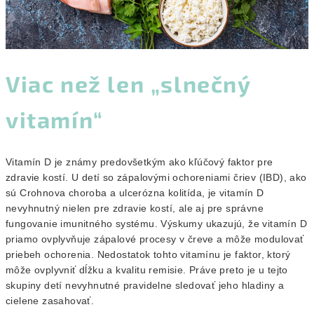
Viac než len „slnečný
vitamín“
Vitamín D je známy predovšetkým ako kľúčový faktor pre
zdravie kostí. U detí so zápalovými ochoreniami čriev (IBD), ako
sú Crohnova choroba a ulcerózna kolitída, je vitamín D
nevyhnutný nielen pre zdravie kostí, ale aj pre správne
fungovanie imunitného systému. Výskumy ukazujú, že vitamín D
priamo ovplyvňuje zápalové procesy v čreve a môže modulovať
priebeh ochorenia. Nedostatok tohto vitamínu je faktor, ktorý
môže ovplyvniť dĺžku a kvalitu remisie. Práve preto je u tejto
skupiny detí nevyhnutné pravidelne sledovať jeho hladiny a
cielene zasahovať.