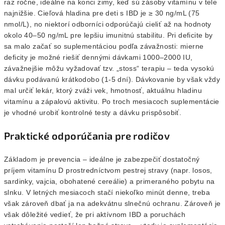
raz ročne, ideálne na konci zimy, keď sú zásoby vitamínu v tele
najnižšie. Cieľová hladina pre deti s IBD je ≥ 30 ng/mL (75
nmol/L), no niektorí odborníci odporúčajú cieliť až na hodnoty
okolo 40–50 ng/mL pre lepšiu imunitnú stabilitu. Pri deficite by
sa malo začať so suplementáciou podľa závažnosti: mierne
deficity je možné riešiť dennými dávkami 1000–2000 IU,
závažnejšie môžu vyžadovať tzv. „stoss“ terapiu – teda vysokú
dávku podávanú krátkodobo (1-5 dní). Dávkovanie by však vždy
mal určiť lekár, ktorý zváži vek, hmotnosť, aktuálnu hladinu
vitamínu a zápalovú aktivitu. Po troch mesiacoch suplementácie
je vhodné urobiť kontrolné testy a dávku prispôsobiť.
Praktické odporúčania pre rodičov
Základom je prevencia – ideálne je zabezpečiť dostatočný
príjem vitamínu D prostredníctvom pestrej stravy (napr. losos,
sardinky, vajcia, obohatené cereálie) a primeraného pobytu na
slnku. V letných mesiacoch stačí niekoľko minút denne, treba
však zároveň dbať ja na adekvátnu slnečnú ochranu. Zároveň je
však dôležité vedieť, že pri aktívnom IBD a poruchách