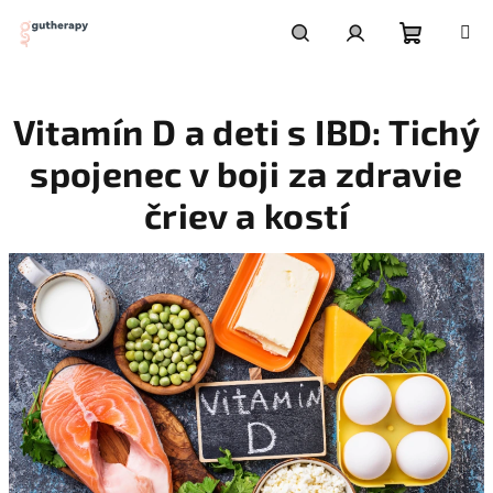
Prejsť
na
Nákupn
obsah
Hľadať
Prihlásenie
Vitamín D a deti s IBD: Tichý
košík
spojenec v boji za zdravie
čriev a kostí