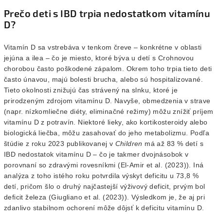
Prečo deti s IBD trpia nedostatkom vitamínu
D?
Vitamín D sa vstrebáva v tenkom čreve – konkrétne v oblasti
jejúna a ilea – čo je miesto, ktoré býva u detí s Crohnovou
chorobou často poškodené zápalom. Okrem toho trpia tieto deti
často únavou, majú bolesti brucha, alebo sú hospitalizované.
Tieto okolnosti znižujú čas strávený na slnku, ktoré je
prirodzeným zdrojom vitamínu D. Navyše, obmedzenia v strave
(napr. nízkomliečne diéty, eliminačné režimy) môžu znížiť príjem
vitamínu D z potravín. Niektoré lieky, ako kortikosteroidy alebo
biologická liečba, môžu zasahovať do jeho metabolizmu. Podľa
štúdie z roku 2023 publikovanej v
Children
má až 83 % detí s
IBD nedostatok vitamínu D – čo je takmer dvojnásobok v
porovnaní so zdravými rovesníkmi (El-Amir et al. (2023)). Iná
analýza z toho istého roku potvrdila výskyt deficitu u 73,8 %
detí, pričom šlo o druhý najčastejší výživový deficit, prvým bol
deficit železa (Giugliano et al. (2023)). Výsledkom je, že aj pri
zdanlivo stabilnom ochorení môže dôjsť k deficitu vitamínu D.