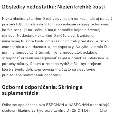
Dôsledky nedostatku: Nielen krehké kosti
Nízka hladina vitamínu D má vplyv nielen na kosti, ale aj na celý
priebeh IBD. U detí s deficitom sú častejšie relapsy ochorenia,
horšie reagujú na liečbu a majú pomalšie hojenie črevnej
sliznice. Nedostatok vitamínu D môže viesť k zníženej
minerálnej hustote kostí, čo u rastúcich detí predstavuje riziko
osteopénie a v budúcnosti aj osteoporózy. Navyše, vitamín D
má imunomodulačný účinok – jeho nedostatok oslabuje
schopnosť organizmu regulovať zápal a brániť sa infekciám. Aj
poruchy nálady, únava a znížená výdrž môžu byť prejavmi,
ktoré s týmto deficitom súvisia – a často sú nesprávne
pripisované samotnému ochoreniu.
Odborné odporúčania: Skríning a
suplementácia
Odborné spoločnosti ako ESPGHAN a NASPGHAN odporúčajú
sledovať hladinu 25-hydroxyvitamínu D (25-OH D) minimálne