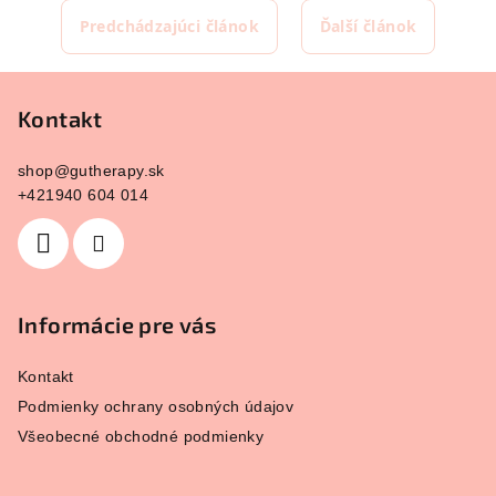
Predchádzajúci článok
Ďalší článok
Z
á
Kontakt
p
shop
@
gutherapy.sk
ä
+421940 604 014
t
i
e
Informácie pre vás
Kontakt
Podmienky ochrany osobných údajov
Všeobecné obchodné podmienky