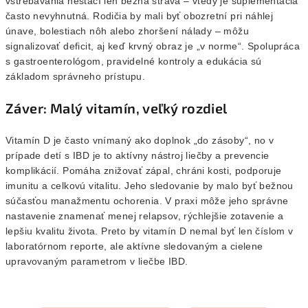
vstrebávania nestačí len bežná strava – vtedy je suplementácia
často nevyhnutná. Rodičia by mali byť obozretní pri náhlej
únave, bolestiach nôh alebo zhoršení nálady – môžu
signalizovať deficit, aj keď krvný obraz je „v norme“. Spolupráca
s gastroenterológom, pravidelné kontroly a edukácia sú
základom správneho prístupu.
Záver: Malý vitamín, veľký rozdiel
Vitamín D je často vnímaný ako doplnok „do zásoby“, no v
prípade detí s IBD je to aktívny nástroj liečby a prevencie
komplikácií. Pomáha znižovať zápal, chráni kosti, podporuje
imunitu a celkovú vitalitu. Jeho sledovanie by malo byť bežnou
súčasťou manažmentu ochorenia. V praxi môže jeho správne
nastavenie znamenať menej relapsov, rýchlejšie zotavenie a
lepšiu kvalitu života. Preto by vitamín D nemal byť len číslom v
laboratórnom reporte, ale aktívne sledovaným a cielene
upravovaným parametrom v liečbe IBD.