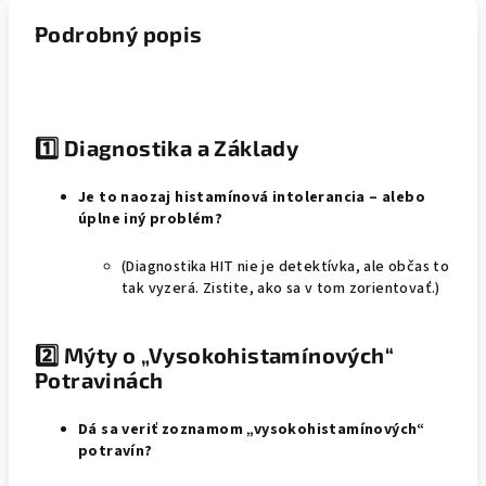
Podrobný popis
1️⃣ Diagnostika a Základy
Je to naozaj histamínová intolerancia – alebo
úplne iný problém?
(Diagnostika HIT nie je detektívka, ale občas to
tak vyzerá. Zistite, ako sa v tom zorientovať.)
2️⃣ Mýty o „Vysokohistamínových“
Potravinách
Dá sa veriť zoznamom „vysokohistamínových“
potravín?