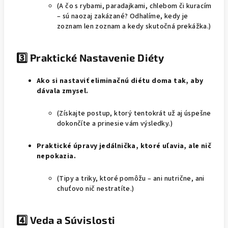
(A čo s rybami, paradajkami, chlebom či kuracím
– sú naozaj zakázané? Odhalíme, kedy je
zoznam len zoznam a kedy skutočná prekážka.)
3️⃣ Praktické Nastavenie Diéty
Ako si nastaviť eliminačnú diétu doma tak, aby
dávala zmysel.
(Získajte postup, ktorý tentokrát už aj úspešne
dokončíte a prinesie vám výsledky.)
Praktické úpravy jedálnička, ktoré uľavia, ale nič
nepokazia.
(Tipy a triky, ktoré pomôžu – ani nutrične, ani
chuťovo nič nestratíte.)
4️⃣ Veda a Súvislosti