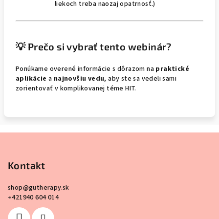
liekoch treba naozaj opatrnosť.)
💡 Prečo si vybrať tento webinár?
Ponúkame overené informácie s dôrazom na
praktické
aplikácie
a
najnovšiu vedu
, aby ste sa vedeli sami
zorientovať v komplikovanej téme HIT.
Z
á
p
Kontakt
ä
shop
@
gutherapy.sk
t
+421940 604 014
i