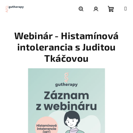
Prejsť
na
obsah
Nákupn
Hľadať
Prihlásenie
Webinár - Histamínová
košík
intolerancia s Juditou
Tkáčovou