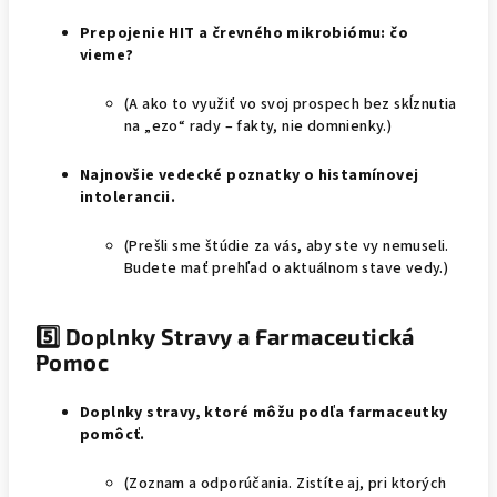
Prepojenie HIT a črevného mikrobiómu: čo
vieme?
(A ako to využiť vo svoj prospech bez skĺznutia
na „ezo“ rady – fakty, nie domnienky.)
Najnovšie vedecké poznatky o histamínovej
intolerancii.
(Prešli sme štúdie za vás, aby ste vy nemuseli.
Budete mať prehľad o aktuálnom stave vedy.)
5️⃣ Doplnky Stravy a Farmaceutická
Pomoc
Doplnky stravy, ktoré môžu podľa farmaceutky
pomôcť.
(Zoznam a odporúčania. Zistíte aj, pri ktorých